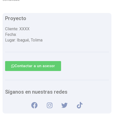
Proyecto
Cliente: XXXX
Fecha:
Lugar: Ibagué, Tolima
Contactar a un asesor
Síganos en nuestras redes
F
I
T
T
a
n
w
i