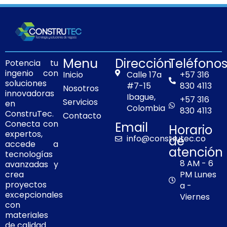
c
s
i
k
e
t
t
t
b
a
t
o
o
g
e
k
o
r
r
Menu
Dirección
Teléfono
Potencia tu
k
a
ingenio con
Inicio
Calle 17a
+57 316
m
soluciones
#7-15
830 4113
Nosotros
innovadoras
Ibague,
+57 316
Servicios
en
Colombia
830 4113
ConstruTec.
Contacto
Conecta con
Email
Horario
expertos,
info@construtec.co
de
accede a
atención
tecnologías
8 AM - 6
avanzadas y
PM Lunes
crea
proyectos
a -
excepcionales
Viernes
con
materiales
de calidad.