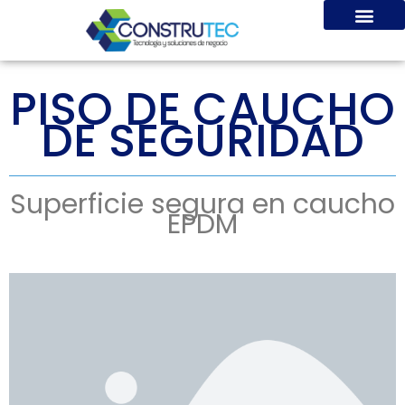
Ir
al
contenido
PISO DE CAUCHO
DE SEGURIDAD
Superficie segura en caucho
EPDM