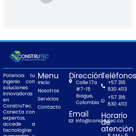
Menu
Dirección
Teléfono
Potencia tu
ingenio con
Inicio
Calle 17a
+57 316
soluciones
#7-15
830 4113
Nosotros
innovadoras
Ibague,
+57 316
Servicios
en
Colombia
830 4113
ConstruTec.
Contacto
Conecta con
Email
Horario
expertos,
info@construtec.co
de
accede a
atención
tecnologías
8 AM - 6