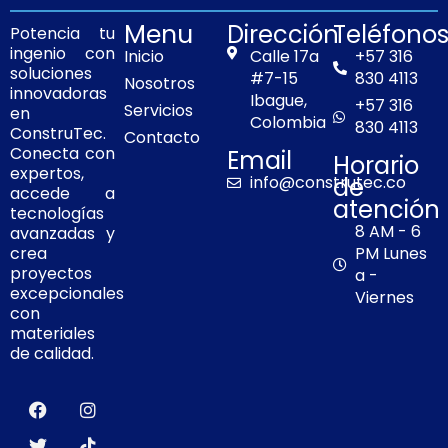
k
a
Menu
Dirección
Teléfono
m
Potencia tu
ingenio con
Inicio
Calle 17a
+57 316
soluciones
#7-15
830 4113
Nosotros
innovadoras
Ibague,
+57 316
Servicios
en
Colombia
830 4113
ConstruTec.
Contacto
Conecta con
Email
Horario
expertos,
info@construtec.co
de
accede a
atención
tecnologías
8 AM - 6
avanzadas y
PM Lunes
crea
proyectos
a -
excepcionales
Viernes
con
materiales
de calidad.
F
T
I
T
a
w
n
i
c
i
s
k