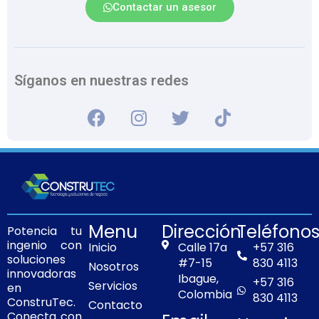
Contactar un asesor
Síganos en nuestras redes
F
I
T
T
a
n
w
i
c
s
i
k
e
t
t
t
b
a
t
o
o
g
e
k
o
r
r
Menu
Dirección
Teléfono
Potencia tu
k
a
ingenio con
Inicio
Calle 17a
+57 316
m
soluciones
#7-15
830 4113
Nosotros
innovadoras
Ibague,
+57 316
Servicios
en
Colombia
830 4113
ConstruTec.
Contacto
Conecta con