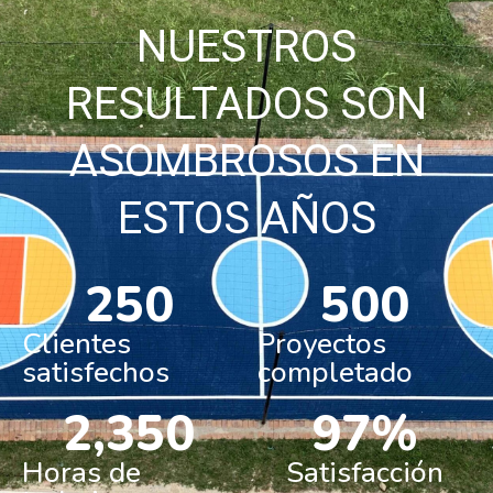
NUESTROS
RESULTADOS SON
ASOMBROSOS
EN
ESTOS AÑOS
250
500
Clientes
Proyectos
satisfechos
completado
2,350
97
%
Horas de
Satisfacción